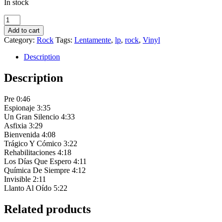
In stock
Lentamente
-
Add to cart
Bienvenida
Category:
Rock
Tags:
Lentamente
,
lp
,
rock
,
Vinyl
quantity
Description
Description
Pre 0:46
Espionaje 3:35
Un Gran Silencio 4:33
Asfixia 3:29
Bienvenida 4:08
Trágico Y Cómico 3:22
Rehabilitaciones 4:18
Los Días Que Espero 4:11
Química De Siempre 4:12
Invisible 2:11
Llanto Al Oído 5:22
Related products