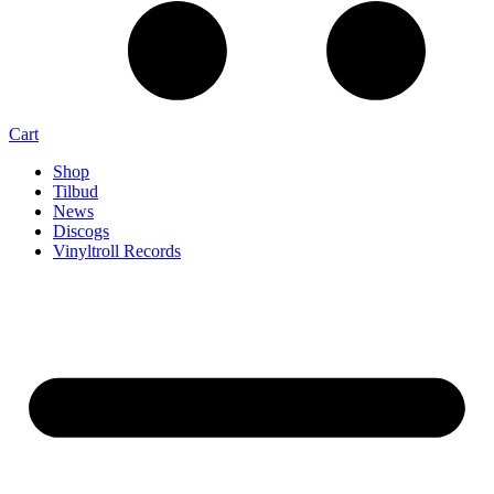
Cart
Shop
Tilbud
News
Discogs
Vinyltroll Records