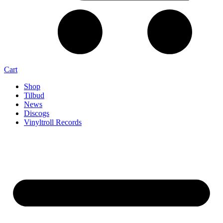
Cart
Shop
Tilbud
News
Discogs
Vinyltroll Records