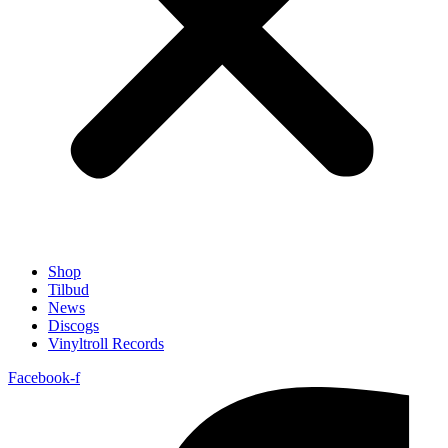
Shop
Tilbud
News
Discogs
Vinyltroll Records
Facebook-f