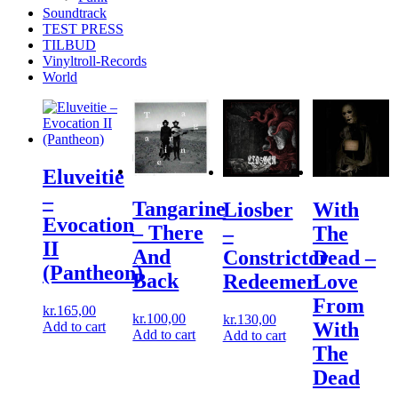
Soundtrack
TEST PRESS
TILBUD
Vinyltroll-Records
World
Eluveitie
–
Tangarine
Liosber
With
Evocation
‎– There
–
The
II
And
Constrictor
Dead ‎–
(Pantheon)
Back
Redeemer
Love
From
kr.
165,00
kr.
100,00
kr.
130,00
With
Add to cart
Add to cart
Add to cart
The
Dead