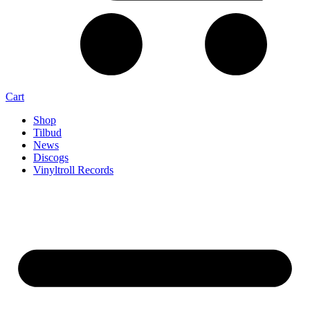
Cart
Shop
Tilbud
News
Discogs
Vinyltroll Records