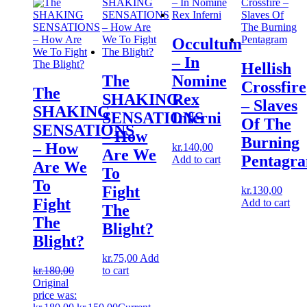
Occultum
‎– In
Hellish
The
Nomine
Crossfire
The
SHAKING
Rex
‎– Slaves
SHAKING
SENSATIONS
Inferni
Of The
SENSATIONS
‎– How
Burning
‎– How
kr.
140,00
Are We
Pentagr
Add to cart
Are We
To
To
Fight
kr.
130,00
Fight
Add to cart
The
The
Blight?
Blight?
kr.
75,00
Add
kr.
180,00
to cart
Original
price was: