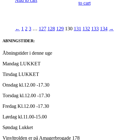
Add to cart
to cart
←
1
2
3
…
127
128
129
130
131
132
133
134
→
ABNINGSTIDER:
Åbningstider i denne uge
Mandag LUKKET
Tirsdag LUKKET
Onsdag kl.12.00 -17.30
Torsdag kl.12.00 -17.30
Fredag Kl.12.00 -17.30
Lørdag kl.11.00-15.00
Søndag Lukket
Vinyltrolden er på Amagerbrogade 178