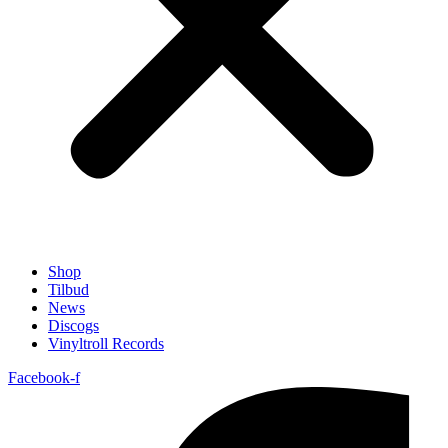
Shop
Tilbud
News
Discogs
Vinyltroll Records
Facebook-f