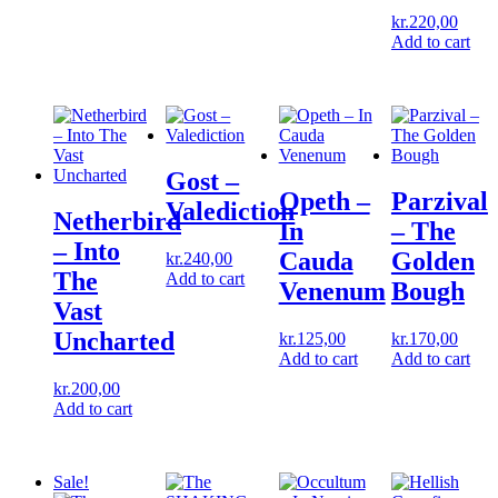
kr.
220,00
Add to cart
Gost ‎–
Opeth ‎–
Parzival
Valediction
Netherbird
In
‎– The
‎– Into
Cauda
Golden
kr.
240,00
The
Add to cart
Venenum
Bough
Vast
Uncharted
kr.
125,00
kr.
170,00
Add to cart
Add to cart
kr.
200,00
Add to cart
Sale!