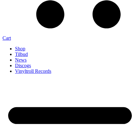
Cart
Shop
Tilbud
News
Discogs
Vinyltroll Records