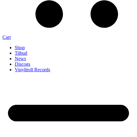
Cart
Shop
Tilbud
News
Discogs
Vinyltroll Records