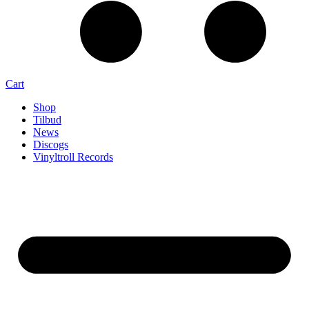
Cart
Shop
Tilbud
News
Discogs
Vinyltroll Records