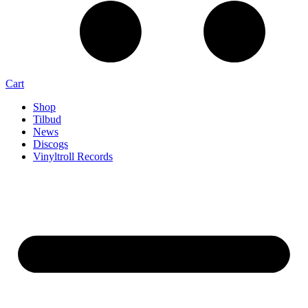
Cart
Shop
Tilbud
News
Discogs
Vinyltroll Records