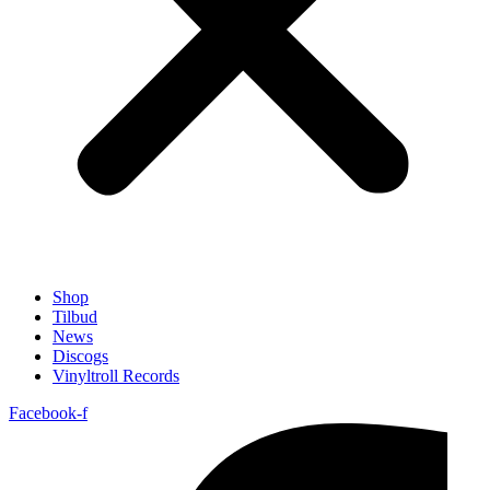
Shop
Tilbud
News
Discogs
Vinyltroll Records
Facebook-f