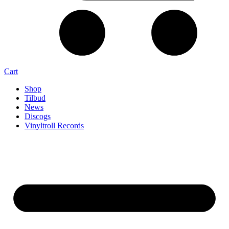
Cart
Shop
Tilbud
News
Discogs
Vinyltroll Records