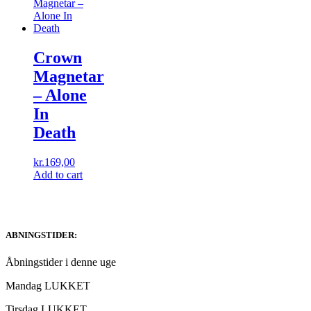
Crown
Magnetar
‎– Alone
In
Death
kr.
169,00
Add to cart
ABNINGSTIDER:
Åbningstider i denne uge
Mandag LUKKET
Tirsdag LUKKET